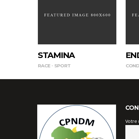
STAMINA
EN
RACE
SPORT
COND
CON
Votre