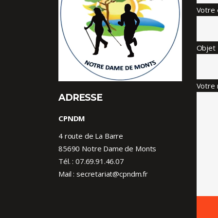
Votre 
Objet
Votre 
ADRESSE
CPNDM
4 route de La Barre
85690 Notre Dame de Monts
Tél. :
07.69.91.46.07
Mail : secretariat@cpndm.fr