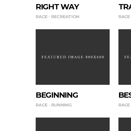
RIGHT WAY
TR
RACE
RECREATION
RACE
BEGINNING
BE
RACE
RUNNING
RACE