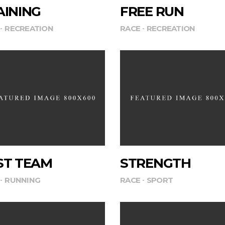
AINING
FREE RUN
RECREATION
RACE
RECREATION
ST TEAM
STRENGTH
RUNNING
RACE
SPORT