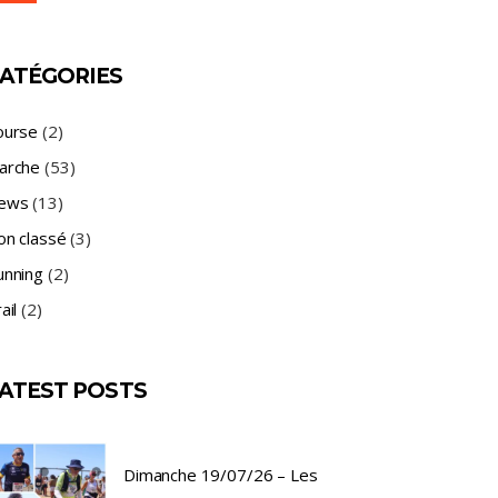
ATÉGORIES
ourse
(2)
arche
(53)
ews
(13)
on classé
(3)
unning
(2)
ail
(2)
ATEST POSTS
Dimanche 19/07/26 – Les