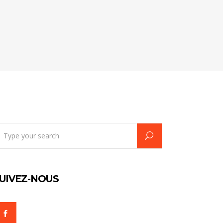
earch
r:
UIVEZ-NOUS