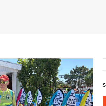
S
fo
S