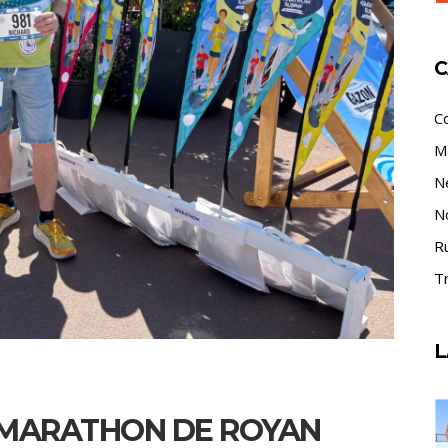
C
C
M
N
N
R
Tr
L
– MARATHON DE ROYAN